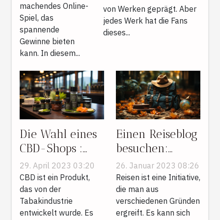
machendes Online-
von Werken geprägt. Aber
ziehen ?
Spiel, das
jedes Werk hat die Fans
spannende
dieses...
Gewinne bieten
kann. In diesem...
Die Wahl eines
Einen Reiseblog
CBD-Shops :
besuchen:
Was muss man
Welche Vorteile
29. April 2023 03:20
26. Januar 2023 08:26
beachten, um
hat das ?
CBD ist ein Produkt,
Reisen ist eine Initiative,
eine optimale
das von der
die man aus
Tabakindustrie
verschiedenen Gründen
Wahl zu treffen
entwickelt wurde. Es
ergreift. Es kann sich
?