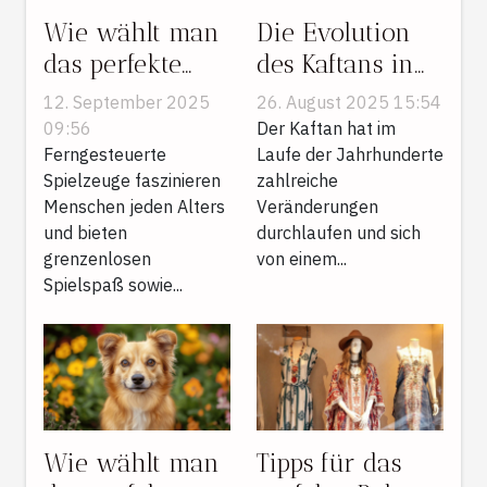
Wie wählt man
Die Evolution
das perfekte
des Kaftans in
ferngesteuerte
der modernen
12. September 2025
26. August 2025 15:54
Spielzeug für
Damenmode
09:56
Der Kaftan hat im
jedes Alter?
Ferngesteuerte
Laufe der Jahrhunderte
Spielzeuge faszinieren
zahlreiche
Menschen jeden Alters
Veränderungen
und bieten
durchlaufen und sich
grenzenlosen
von einem...
Spielspaß sowie...
Wie wählt man
Tipps für das