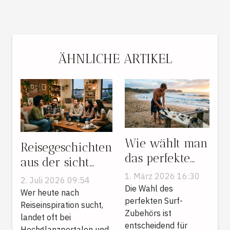
ÄHNLICHE ARTIKEL
Wie wählt man
Reisegeschichten
das perfekte
aus der sicht
Surf-Zubehör
von mietern:
1. März 2026 16:30
2. Juli 2026 09:54
für Ihr Niveau?
Die Wahl des
warum manche
Wer heute nach
perfekten Surf-
blogs
Reiseinspiration sucht,
Zubehörs ist
landet oft bei
unterschätzt
entscheidend für
Hochglanzportalen und