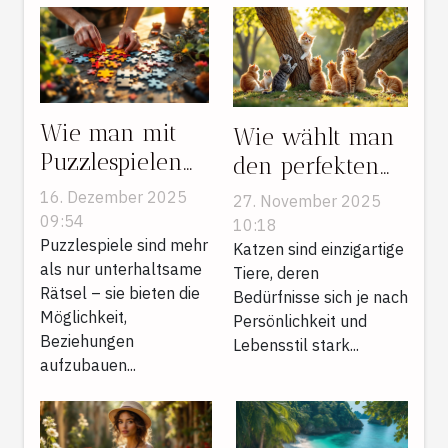
Wie man mit
Wie wählt man
Puzzlespielen
den perfekten
Beziehungen
Kratzbaum für
16. Dezember 2025
27. November 2025
aufbaut und
unterschiedliche
09:54
10:18
Villen
Puzzlespiele sind mehr
Katzentypen?
Katzen sind einzigartige
als nur unterhaltsame
Tiere, deren
restauriert
Rätsel – sie bieten die
Bedürfnisse sich je nach
Möglichkeit,
Persönlichkeit und
Beziehungen
Lebensstil stark...
aufzubauen...