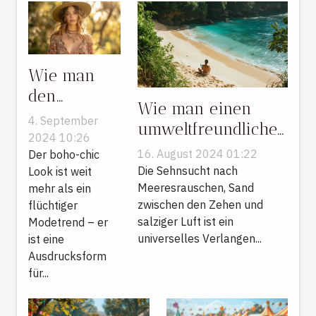
Wie man
den
Wie man einen
perfekten
4. September
umweltfreundlichen
boho-chic
2024 10:26
Küstenurlaub plant
16. August 2024 01:22
Look für
Der boho-chic
Die Sehnsucht nach
Look ist weit
jede
Meeresrauschen, Sand
mehr als ein
Jahreszeit
zwischen den Zehen und
flüchtiger
kreiert
salziger Luft ist ein
Modetrend – er
universelles Verlangen...
ist eine
Ausdrucksform
für...