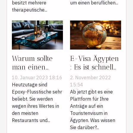
besitzt mehrere
um einen beruflichen...
therapeutische...
Warum sollte
E-Visa Ägypten
man einen
: Es ist schnell
Flusstisch aus
und einfach! Es
10. Januar 2023 18:16
2. November 2022
Epoxidharz in
ist soweit!
Heutzutage sind
15:54
seinem Zimmer
Epoxy-Flusstische sehr
Besuchen Sie
Ab jetzt gibt es eine
beliebt. Sie werden
Plattform für Ihre
aufstellen ?
Ägypten ohne
wegen ihres Wertes in
Anträge auf ein
Protokoll
den meisten
Touristenvisum in
Restaurants und...
Ägypten. Was wissen
Sie darüber?...