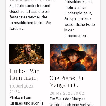
14. November 2023 14:30
Kinder im
Plüschtiere sind
Live-Online-
Seit Jahrhunderten sind
mehr als nur
Hinblick auf
Erlebnis
Gesellschaftsspiele ein
Kinderspielzeug.
die
fester Bestandteil der
Sie spielen eine
emotionale
menschlichen Kultur. Sie
wesentliche Rolle
fördern...
Entwicklung
in der
emotionalen...
?
Plinko : Wie
kann man
One Piece: Ein
aus diesem
Manga mit
13. Juni 2023
Online-Spiel
durchschlagendem
21:54
28. Mai 2023 00:02
den größten
Plinko ist ein
Erfolg.
Die Welt der Mangas
lustiges und süchtig
Gewinn
wurde durch eine Vielzahl