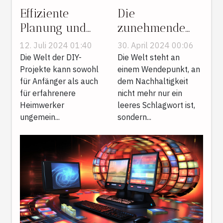
Effiziente
Die
Planung und
zunehmende
Durchführung
Popularität von
12. Juli 2024 01:40
30. April 2024 00:06
von DIY-
Bio-Mode und
Die Welt der DIY-
Die Welt steht an
Projekten für
Projekte kann sowohl
ihre Vorteile
einem Wendepunkt, an
für Anfänger als auch
dem Nachhaltigkeit
Anfänger
für erfahrenere
nicht mehr nur ein
Heimwerker
leeres Schlagwort ist,
ungemein...
sondern...