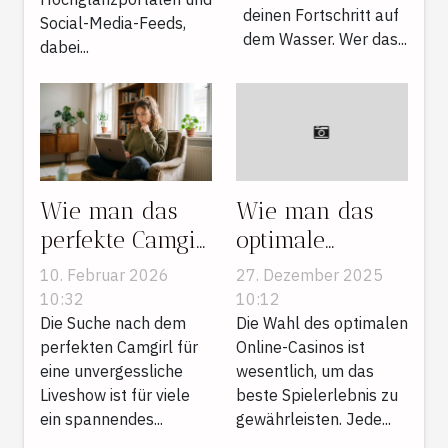
werden
deinen Fortschritt auf
Social-Media-Feeds,
dem Wasser. Wer das...
dabei...
Wie man das
Wie man das
perfekte Camgirl
optimale
für eine
Online-Casino
10. Februar 2026
27. Dezember 2025
unvergessliche
basierend auf
10:32
10:12
Liveshow findet
Die Suche nach dem
Spielvorlieben
Die Wahl des optimalen
perfekten Camgirl für
Online-Casinos ist
wählt
eine unvergessliche
wesentlich, um das
Liveshow ist für viele
beste Spielerlebnis zu
ein spannendes...
gewährleisten. Jede...