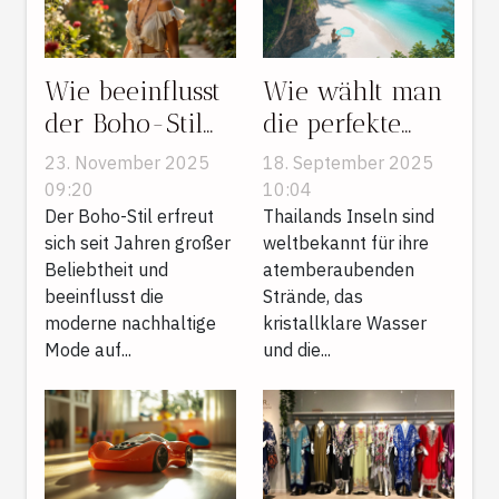
Wie beeinflusst
Wie wählt man
der Boho-Stil
die perfekte
moderne
thailändische
23. November 2025
18. September 2025
nachhaltige
Insel für einen
09:20
10:04
Mode?
Der Boho-Stil erfreut
entspannten
Thailands Inseln sind
sich seit Jahren großer
weltbekannt für ihre
Urlaub aus?
Beliebtheit und
atemberaubenden
beeinflusst die
Strände, das
moderne nachhaltige
kristallklare Wasser
Mode auf...
und die...