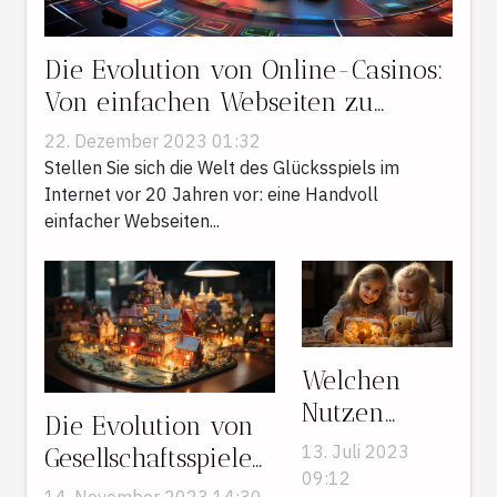
Die Evolution von Online-Casinos:
Von einfachen Webseiten zu
virtuellen Erlebniswelten
22. Dezember 2023 01:32
Stellen Sie sich die Welt des Glücksspiels im
Internet vor 20 Jahren vor: eine Handvoll
einfacher Webseiten...
Welchen
Nutzen
Die Evolution von
haben
13. Juli 2023
Gesellschaftsspielen:
Stofftiere für
09:12
Vom Brettspiel zum