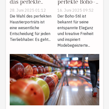
das perfekte
perfekte Boho-
Haustierporträt
Outfit: Kleider
28. Juni 2025 01:12
16. Juni 2025 09:52
aus?
und Accessoires
Die Wahl des perfekten
Der Boho-Stil ist
Haustierporträts ist
kombinieren
bekannt für seine
eine wesentliche
entspannte Eleganz
Entscheidung für jeden
und kreative Freiheit
Tierliebhaber. Es geht...
und inspiriert
Modebegeisterte...