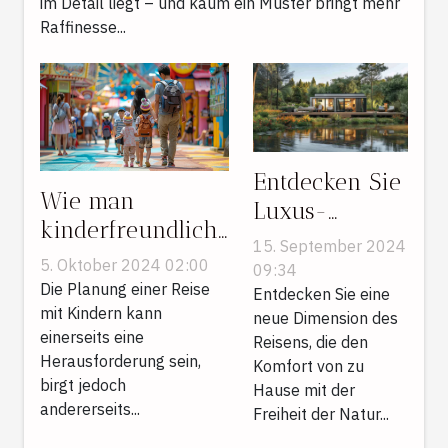
im Detail liegt – und kaum ein Muster bringt mehr
Raffinesse...
Entdecken Sie
Wie man
Luxus-
kinderfreundliche
Camping:
15. September 2024
Reiserouten
Einblicke in
5. Oktober 2024 02:00
09:34
effektiv plant und
Die Planung einer Reise
erstklassige
Entdecken Sie eine
organisiert
mit Kindern kann
neue Dimension des
Mobilheim-
einerseits eine
Reisens, die den
Ferien
Herausforderung sein,
Komfort von zu
birgt jedoch
Hause mit der
andererseits...
Freiheit der Natur...