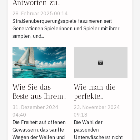
Antworten zu
Straßenüberquerungsspielen
28. Februar 2025 00:14
Straßenüberquerungsspiele faszinieren seit
Generationen Spielerinnen und Spieler mit ihrer
simplen, und...
Wie Sie das
Wie man die
Beste aus Ihrem
perfekte
Segelurlaub
Unterwäsche
31. Dezember 2024
23. November 2024
herausholen
für jeden Anlass
04:40
09:18
können
Die Freiheit auf offenen
auswählt
Die Wahl der
Gewässern, das sanfte
passenden
Wiegen der Wellen und
Unterwäsche ist nicht