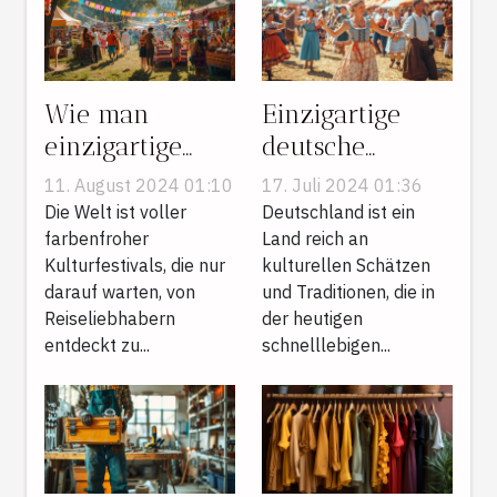
Wie man
Einzigartige
einzigartige
deutsche
Kulturfestivals
Traditionen und
11. August 2024 01:10
17. Juli 2024 01:36
für den
ihre kulturelle
Die Welt ist voller
Deutschland ist ein
nächsten
farbenfroher
Bedeutung
Land reich an
Kulturfestivals, die nur
kulturellen Schätzen
Urlaub
darauf warten, von
und Traditionen, die in
auswählt
Reiseliebhabern
der heutigen
entdeckt zu...
schnelllebigen...