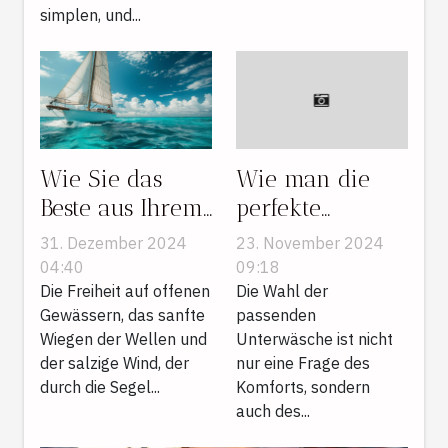
simplen, und...
Wie Sie das
Wie man die
Beste aus Ihrem
perfekte
Segelurlaub
Unterwäsche
31. Dezember 2024
23. November 2024
herausholen
für jeden Anlass
04:40
09:18
können
Die Freiheit auf offenen
auswählt
Die Wahl der
Gewässern, das sanfte
passenden
Wiegen der Wellen und
Unterwäsche ist nicht
der salzige Wind, der
nur eine Frage des
durch die Segel...
Komforts, sondern
auch des...