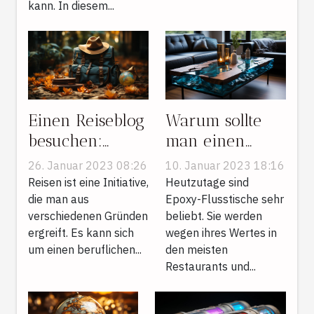
kann. In diesem...
Einen Reiseblog
Warum sollte
besuchen:
man einen
Welche Vorteile
Flusstisch aus
26. Januar 2023 08:26
10. Januar 2023 18:16
hat das ?
Epoxidharz in
Reisen ist eine Initiative,
Heutzutage sind
die man aus
seinem Zimmer
Epoxy-Flusstische sehr
verschiedenen Gründen
beliebt. Sie werden
aufstellen ?
ergreift. Es kann sich
wegen ihres Wertes in
um einen beruflichen...
den meisten
Restaurants und...