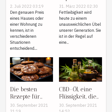
Immobilie in
wir Schluss mit
2. Juli 2022 03:19
31. März 2022 02:30
der Schweiz?
der
Den genauen Preis
Fettleibigkeit wird
eines Hauses oder
Fettleibigkeit!
heute zu einem
einer Wohnung zu
unausweichlichen Übel
kennen, ist in
unserer Generation. Sie
verschiedenen
ist in der Regel auf
Situationen
eine...
entscheidend....
Die besten
CBD-Öl, eine
Rezepte für
Flüssigkeit, die
Kekse
wegen ihrer
30. September 2021
30. September 2021
wundersamen
21:19
14:52