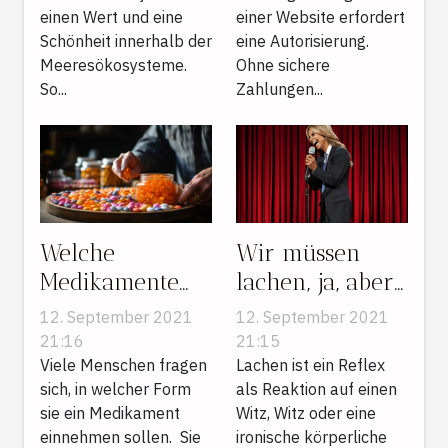
einen Wert und eine
einer Website erfordert
Schönheit innerhalb der
eine Autorisierung.
Meeresökosysteme.
Ohne sichere
So...
Zahlungen...
Welche
Wir müssen
Medikamente
lachen, ja, aber
sollten Sie
warum ?
12. September 2021
12. September 2021
einnehmen ?
21:16
21:15
Viele Menschen fragen
Lachen ist ein Reflex
sich, in welcher Form
als Reaktion auf einen
sie ein Medikament
Witz, Witz oder eine
einnehmen sollen. Sie
ironische körperliche