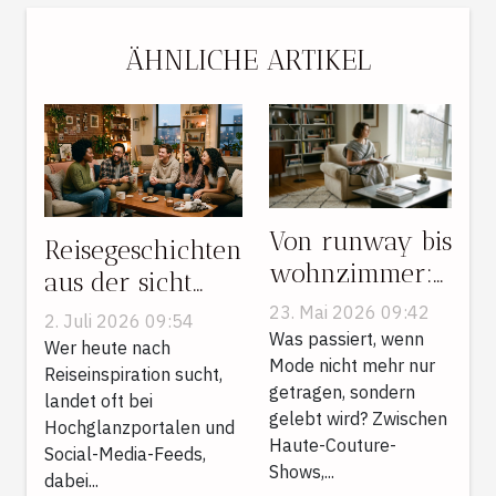
ÄHNLICHE ARTIKEL
Von runway bis
Reisegeschichten
wohnzimmer:
aus der sicht
wenn design
von mietern:
23. Mai 2026 09:42
2. Juli 2026 09:54
grenzen
Was passiert, wenn
warum manche
Wer heute nach
sprengt
Mode nicht mehr nur
blogs
Reiseinspiration sucht,
getragen, sondern
landet oft bei
unterschätzt
gelebt wird? Zwischen
Hochglanzportalen und
werden
Haute-Couture-
Social-Media-Feeds,
Shows,...
dabei...