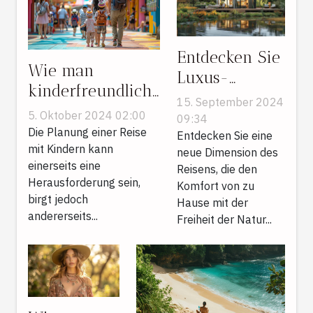
Entdecken Sie
Wie man
Luxus-
kinderfreundliche
Camping:
15. September 2024
Reiserouten
Einblicke in
5. Oktober 2024 02:00
09:34
effektiv plant und
Die Planung einer Reise
erstklassige
Entdecken Sie eine
organisiert
mit Kindern kann
neue Dimension des
Mobilheim-
einerseits eine
Reisens, die den
Ferien
Herausforderung sein,
Komfort von zu
birgt jedoch
Hause mit der
andererseits...
Freiheit der Natur...