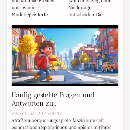
und kreative Freiheit
kann über Sieg oder
und inspiriert
Niederlage
Modebegeisterte...
entscheiden. Die...
Häufig gestellte Fragen und
Antworten zu
Straßenüberquerungsspielen
28. Februar 2025 00:14
Straßenüberquerungsspiele faszinieren seit
Generationen Spielerinnen und Spieler mit ihrer