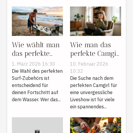
Wie wählt man
Wie man das
das perfekte
perfekte Camgirl
Surf-Zubehör
für eine
1. März 2026 16:30
10. Februar 2026
für Ihr Niveau?
unvergessliche
Die Wahl des perfekten
10:32
Surf-Zubehörs ist
Liveshow findet
Die Suche nach dem
entscheidend für
perfekten Camgirl für
deinen Fortschritt auf
eine unvergessliche
dem Wasser. Wer das...
Liveshow ist für viele
ein spannendes...