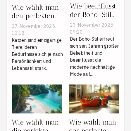
Wie beeinflusst
Wie wählt man
der Boho-Stil
den perfekten
moderne
Kratzbaum für
23. November 2025
27. November 2025
nachhaltige
unterschiedliche
09:20
10:18
Mode?
Der Boho-Stil erfreut
Katzentypen?
Katzen sind einzigartige
sich seit Jahren großer
Tiere, deren
Beliebtheit und
Bedürfnisse sich je nach
beeinflusst die
Persönlichkeit und
moderne nachhaltige
Lebensstil stark...
Mode auf...
Wie wählt man
Wie wählt man
die perfekte
das perfekte