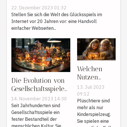
virtuellen Erlebniswelten
22. Dezember 2023 01:32
Stellen Sie sich die Welt des Glücksspiels im
Internet vor 20 Jahren vor: eine Handvoll
einfacher Webseiten...
Welchen
Nutzen
Die Evolution von
haben
13. Juli 2023
Gesellschaftsspielen:
Stofftiere für
09:12
Vom Brettspiel zum
14. November 2023 14:30
Kinder im
Plüschtiere sind
Live-Online-
Seit Jahrhunderten sind
mehr als nur
Hinblick auf
Erlebnis
Gesellschaftsspiele ein
Kinderspielzeug.
die
fester Bestandteil der
Sie spielen eine
emotionale
menschlichen Kultur. Sie