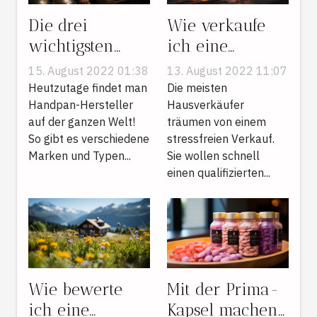
Die drei
Wie verkaufe
wichtigsten
ich eine
Kriterien für die
Immobilie?
15. August 2022 01:38
13. August 2022 11:07
Auswahl eines
Heutzutage findet man
Die meisten
guten Handpan
Handpan-Hersteller
Hausverkäufer
auf der ganzen Welt!
träumen von einem
So gibt es verschiedene
stressfreien Verkauf.
Marken und Typen...
Sie wollen schnell
einen qualifizierten...
Wie bewerte
Mit der Prima-
ich eine
Kapsel machen