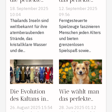
thailändische
ferngesteuerte
18. September 2025
12. September 2025
Insel für einen
Spielzeug für
10:04
09:56
entspannten
Thailands Inseln sind
jedes Alter?
Ferngesteuerte
weltbekannt für ihre
Spielzeuge faszinieren
Urlaub aus?
atemberaubenden
Menschen jeden Alters
Strände, das
und bieten
kristallklare Wasser
grenzenlosen
und die...
Spielspaß sowie...
Die Evolution
Wie wählt man
des Kaftans in
das perfekte
der modernen
Haustierporträt
26. August 2025 15:54
28. Juni 2025 01:12