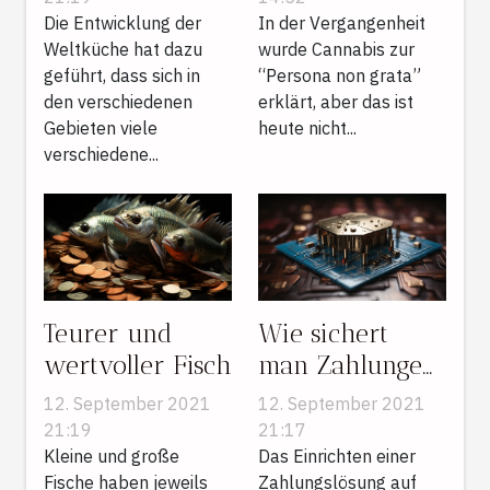
Die Entwicklung der
Eigenschaften
In der Vergangenheit
Weltküche hat dazu
wurde Cannabis zur
in aller Munde
geführt, dass sich in
“Persona non grata”
ist
den verschiedenen
erklärt, aber das ist
Gebieten viele
heute nicht...
verschiedene...
Teurer und
Wie sichert
wertvoller Fisch
man Zahlungen
auf Ihrer
12. September 2021
12. September 2021
Website ?
21:19
21:17
Kleine und große
Das Einrichten einer
Fische haben jeweils
Zahlungslösung auf