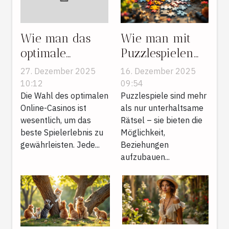
Wie man das
Wie man mit
optimale
Puzzlespielen
Online-Casino
Beziehungen
27. Dezember 2025
16. Dezember 2025
basierend auf
aufbaut und
10:12
09:54
Spielvorlieben
Die Wahl des optimalen
Villen
Puzzlespiele sind mehr
Online-Casinos ist
als nur unterhaltsame
wählt
restauriert
wesentlich, um das
Rätsel – sie bieten die
beste Spielerlebnis zu
Möglichkeit,
gewährleisten. Jede...
Beziehungen
aufzubauen...