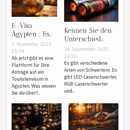
E-Visa
Kennen Sie den
Ägypten : Es
Unterschied
ist schnell und
2. November 2022
zwischen LED-,
24. September 2022
einfach! Es ist
15:54
RGB- und
16:16
soweit!
Ab jetzt gibt es eine
Neopixel-
Es gibt verschiedene
Plattform für Ihre
Besuchen Sie
Arten von Schwertern. Es
Laserschwertern?
Anträge auf ein
Ägypten ohne
gibt LED-Laserschwerter,
Touristenvisum in
Protokoll
RGB-Laserschwerter
Ägypten. Was wissen
und...
Sie darüber?...