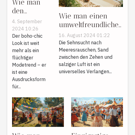
Wie man
den
Wie man einen
perfekten
4. September
umweltfreundlichen
boho-chic
2024 10:26
Küstenurlaub plant
16. August 2024 01:22
Look für
Der boho-chic
Die Sehnsucht nach
Look ist weit
jede
Meeresrauschen, Sand
mehr als ein
Jahreszeit
zwischen den Zehen und
flüchtiger
kreiert
salziger Luft ist ein
Modetrend – er
universelles Verlangen...
ist eine
Ausdrucksform
für...