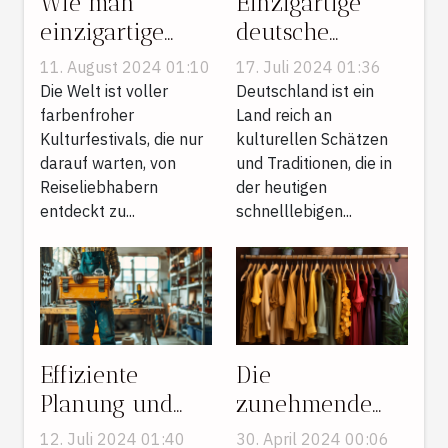
Wie man
Einzigartige
einzigartige
deutsche
Kulturfestivals
Traditionen und
11. August 2024 01:10
17. Juli 2024 01:36
für den
ihre kulturelle
Die Welt ist voller
Deutschland ist ein
nächsten
farbenfroher
Bedeutung
Land reich an
Kulturfestivals, die nur
kulturellen Schätzen
Urlaub
darauf warten, von
und Traditionen, die in
auswählt
Reiseliebhabern
der heutigen
entdeckt zu...
schnelllebigen...
Effiziente
Die
Planung und
zunehmende
Durchführung
Popularität von
12. Juli 2024 01:40
30. April 2024 00:06