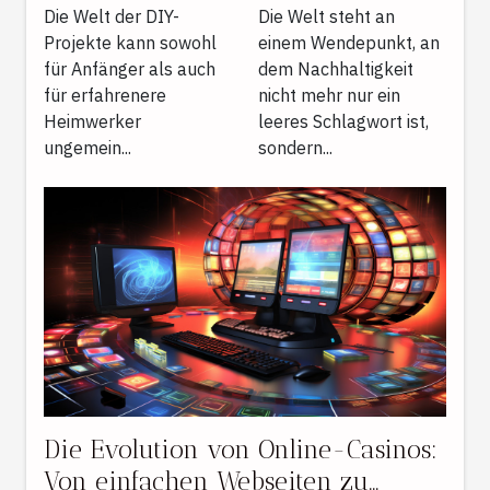
von DIY-
Bio-Mode und
Die Welt der DIY-
Die Welt steht an
Projekten für
Projekte kann sowohl
ihre Vorteile
einem Wendepunkt, an
für Anfänger als auch
dem Nachhaltigkeit
Anfänger
für erfahrenere
nicht mehr nur ein
Heimwerker
leeres Schlagwort ist,
ungemein...
sondern...
Die Evolution von Online-Casinos:
Von einfachen Webseiten zu