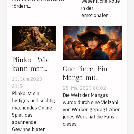
wesentliche Rolle
fördern...
Entwicklung
in der
emotionalen...
?
Plinko : Wie
kann man
One Piece: Ein
aus diesem
Manga mit
13. Juni 2023
Online-Spiel
durchschlagendem
21:54
28. Mai 2023 00:02
den größten
Plinko ist ein
Erfolg.
Die Welt der Mangas
lustiges und süchtig
Gewinn
wurde durch eine Vielzahl
machendes Online-
von Werken geprägt. Aber
ziehen ?
Spiel, das
jedes Werk hat die Fans
spannende
dieses...
Gewinne bieten