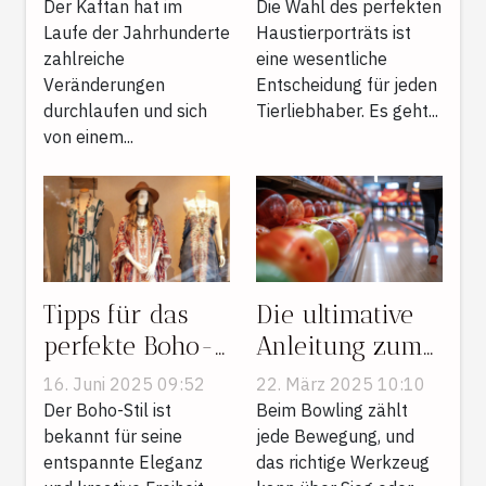
Damenmode
aus?
Der Kaftan hat im
Die Wahl des perfekten
Laufe der Jahrhunderte
Haustierporträts ist
zahlreiche
eine wesentliche
Veränderungen
Entscheidung für jeden
durchlaufen und sich
Tierliebhaber. Es geht...
von einem...
Tipps für das
Die ultimative
perfekte Boho-
Anleitung zum
Outfit: Kleider
Kauf der
16. Juni 2025 09:52
22. März 2025 10:10
und Accessoires
richtigen
Der Boho-Stil ist
Beim Bowling zählt
kombinieren
bekannt für seine
Bowlingkugel
jede Bewegung, und
entspannte Eleganz
das richtige Werkzeug