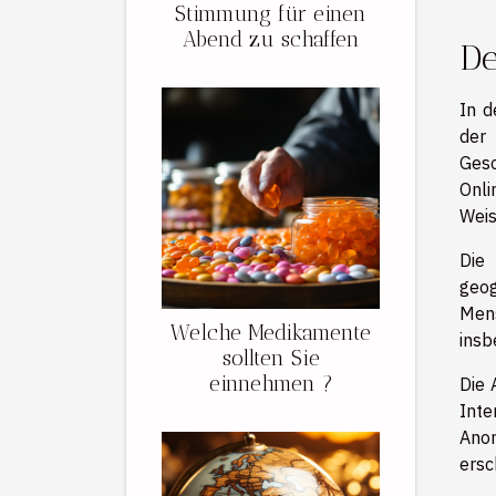
Stimmung für einen
Abend zu schaffen
De
In d
der 
Gesc
Onli
Weis
Die 
geog
Mens
Welche Medikamente
insb
sollten Sie
einnehmen ?
Die 
Int
Anon
ersc