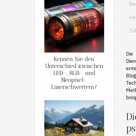
Re
He
Zuk
Die 
Kennen Sie den
Dien
Unterschied zwischen
ermö
LED-, RGB- und
Blog
Neopixel-
Tech
Laserschwertern?
Meth
brin
Di
ps