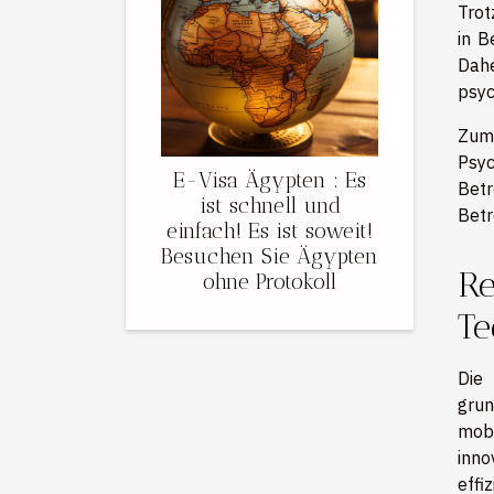
Trot
in B
Dahe
psyc
Zum
Psyc
E-Visa Ägypten : Es
Betr
ist schnell und
Betr
einfach! Es ist soweit!
Besuchen Sie Ägypten
Re
ohne Protokoll
Te
Die 
grun
mobi
inno
effi