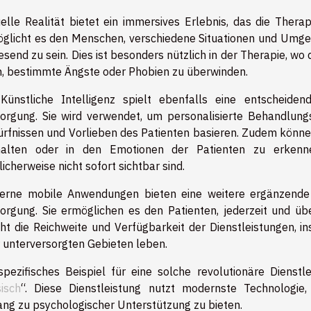
uelle Realität bietet ein immersives Erlebnis, das die Thera
glicht es den Menschen, verschiedene Situationen und Umge
send zu sein. Dies ist besonders nützlich in der Therapie, wo 
, bestimmte Ängste oder Phobien zu überwinden.
Künstliche Intelligenz spielt ebenfalls eine entscheide
orgung. Sie wird verwendet, um personalisierte Behandlungsp
rfnissen und Vorlieben des Patienten basieren. Zudem können
halten oder in den Emotionen der Patienten zu erkenne
icherweise nicht sofort sichtbar sind.
rne mobile Anwendungen bieten eine weitere ergänzende M
orgung. Sie ermöglichen es den Patienten, jederzeit und üb
ht die Reichweite und Verfügbarkeit der Dienstleistungen, i
 unterversorgten Gebieten leben.
spezifisches Beispiel für eine solche revolutionäre Dienstle
isch
“. Diese Dienstleistung nutzt modernste Technologie
ng zu psychologischer Unterstützung zu bieten.