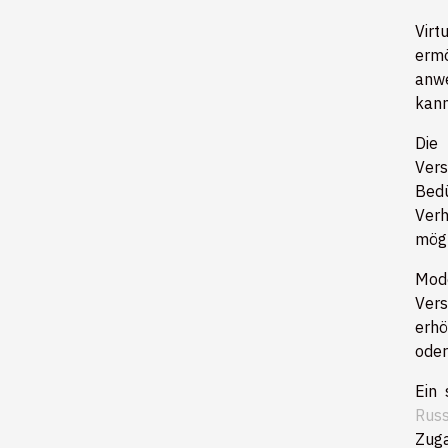
Virt
ermö
anwe
kann
Die 
Vers
Bedü
Ver
mögl
Mode
Vers
erhö
oder
Ein 
Russ
Zuga