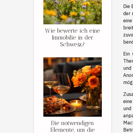
Die 
der 
eine
brei
Wie bewerte ich eine
zuvo
Immobilie in der
benö
Schweiz?
Ein 
Ther
und 
Anon
mögl
Zusa
eine
und 
anpa
Die notwendigen
Mach
Elemente, um die
Betr