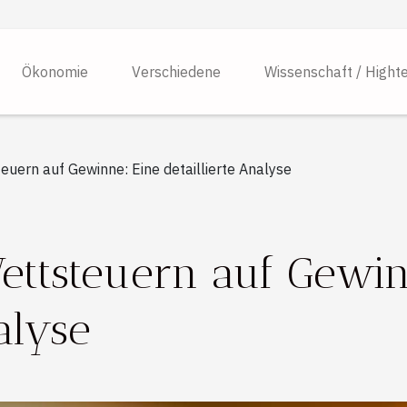
Ökonomie
Verschiedene
Wissenschaft / Hight
euern auf Gewinne: Eine detaillierte Analyse
ettsteuern auf Gewin
alyse