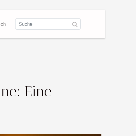
ech
ne: Eine