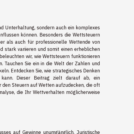
 und Unterhaltung, sondern auch ein komplexes
einflussen können. Besonders die Wettsteuern
ler als auch für professionelle Wettende von
d stark variieren und somit einen erheblichen
 beleuchten wir, wie Wettsteuern funktionieren
. Tauchen Sie ein in die Welt der Zahlen und
keln. Entdecken Sie, wie strategisches Denken
kann. Dieser Beitrag zielt darauf ab, ein
 den Steuern auf Wetten aufzudecken, die oft
Analyse, die Ihr Wettverhalten möglicherweise
lusses auf Gewinne unumgänglich. Juristische