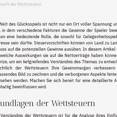
kunft der Wettsteuern
Welt des Glücksspiels ist nicht nur ein Ort voller Spannung
, in dem verschiedene Faktoren die Gewinne der Spieler be
len eine bedeutende Rolle, die sowohl für Gelegenheitsspie
resse sein dürfte. Steuervorschriften können von Land zu Lan
luss auf die potenziellen Gewinne ausüben. In diesem Artikel
welche Auswirkungen sie auf die Nettoerträge haben können
tze, um ein tiefgreifendes Verständnis des Themas zu entwic
ichtlich der Wettsteuern Ihre Gewinnmargen verbessern 
ssendes Bild zu zeichnen und die verborgenen Aspekte hinter
sehen werden. Machen Sie sich bereit für eine detaillierte 
haltig beeinflussen wird.
undlagen der Wettsteuern
Verständnis der Wettsteuern ist für die Analyse ihres Einf