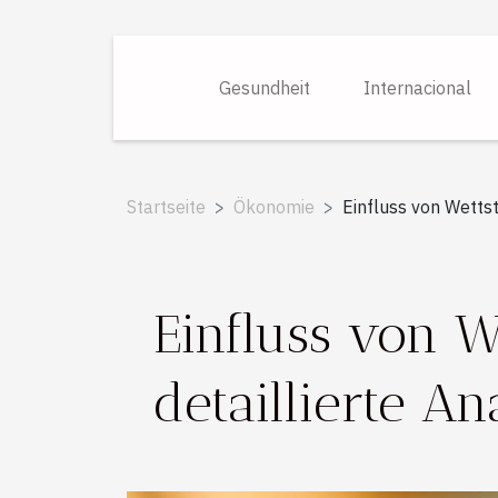
Gesundheit
Internacional
Startseite
Ökonomie
Einfluss von Wettst
Einfluss von W
detaillierte An