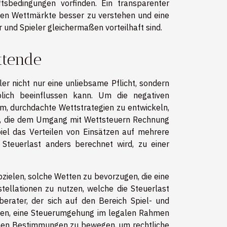
bedingungen vorfinden. Ein transparenter
alen Wettmärkte besser zu verstehen und eine
 und Spieler gleichermaßen vorteilhaft sind.
ttende
ler nicht nur eine unliebsame Pflicht, sondern
blich beeinflussen kann. Um die negativen
m, durchdachte Wettstrategien zu entwickeln,
en, die dem Umgang mit Wettsteuern Rechnung
iel das Verteilen von Einsätzen auf mehrere
teuerlast anders berechnet wird, zu einer
ielen, solche Wetten zu bevorzugen, die eine
tellationen zu nutzen, welche die Steuerlast
berater, der sich auf den Bereich Spiel- und
eigen, eine Steuerumgehung im legalen Rahmen
lichen Bestimmungen zu bewegen, um rechtliche