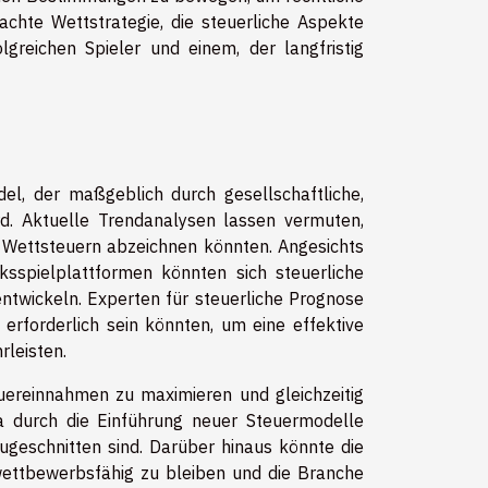
chte Wettstrategie, die steuerliche Aspekte
lgreichen Spieler und einem, der langfristig
el, der maßgeblich durch gesellschaftliche,
d. Aktuelle Trendanalysen lassen vermuten,
r Wettsteuern abzeichnen könnten. Angesichts
ksspielplattformen könnten sich steuerliche
twickeln. Experten für steuerliche Prognose
 erforderlich sein könnten, um eine effektive
leisten.
uereinnahmen zu maximieren und gleichzeitig
a durch die Einführung neuer Steuermodelle
ugeschnitten sind. Darüber hinaus könnte die
ettbewerbsfähig zu bleiben und die Branche