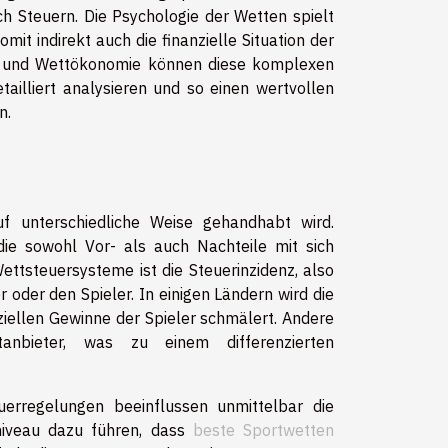
h Steuern. Die Psychologie der Wetten spielt
omit indirekt auch die finanzielle Situation der
gie und Wettökonomie können diese komplexen
ailliert analysieren und so einen wertvollen
n.
f unterschiedliche Weise gehandhabt wird.
ie sowohl Vor- als auch Nachteile mit sich
ettsteuersysteme ist die Steuerinzidenz, also
r oder den Spieler. In einigen Ländern wird die
ziellen Gewinne der Spieler schmälert. Andere
nbieter, was zu einem differenzierten
erregelungen beeinflussen unmittelbar die
rniveau dazu führen, dass
beste Sportwetten