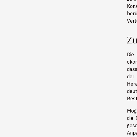
Kons
berü
Verl
Zu
Die 
ökon
dass
der 
Hera
deut
Best
Mögl
die 
gesc
Anpa