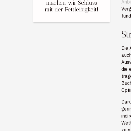
Anbi
machen wir Schluss
Verg
mit der Fettleibigkeit!
fund
St
Die 
auch
Ausw
die 
trag
Buch
Opti
Darü
geri
indi
Wett
zu e