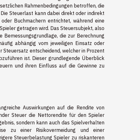
esetzlichen Rahmenbedingungen betroffen, die
ie Steuerlast kann dabei direkt oder indirekt
rn oder Buchmachern entrichtet, während eine
Spieler getragen wird. Das Steuersubjekt, also
 Die Bemessungsgrundlage, die zur Berechnung
 häufig abhängig vom jeweiligen Einsatz oder
r Steuersatz entscheidend, welcher in Prozent
bzuführen ist. Dieser grundlegende Überblick
teuern und ihren Einfluss auf die Gewinne zu
fangreiche Auswirkungen auf die Rendite von
ender Steuer die Nettorendite für den Spieler
rgebnis, sondern kann auch das Spielverhalten
ise zu einer Risikovermeidung und einer
igere Steuerbelastung Spieler zu riskanteren