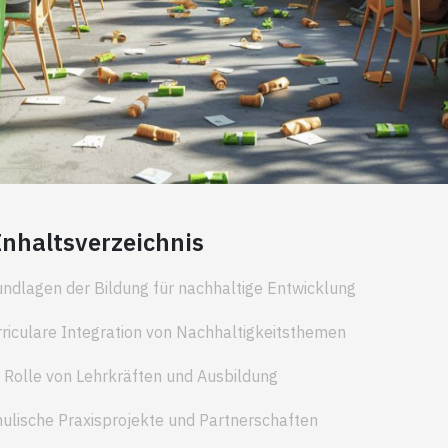
Inhaltsverzeichnis
ndlagen der Bildung für nachhaltige Entwicklung
riculare Integration von Nachhaltigkeitsthemen
 Rolle von Lehrkräften und Ausbildung
ulische Praxisprojekte und Partnerschaften