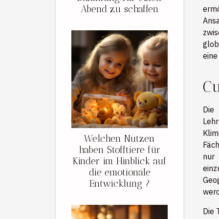
Abend zu schaffen
ermö
Ansa
zwis
glob
eine
Cu
Die
Lehr
Klim
Welchen Nutzen
Fäch
haben Stofftiere für
nur 
Kinder im Hinblick auf
ein
die emotionale
Geog
Entwicklung ?
werd
Die 