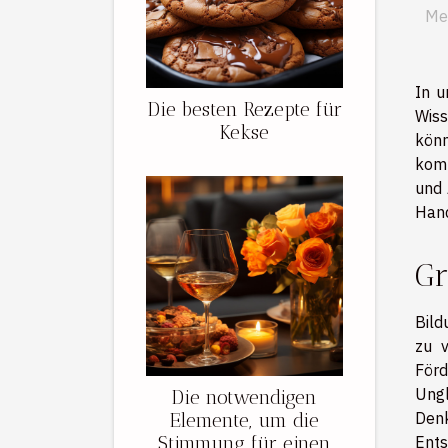
Me
In u
Die besten Rezepte für
Wiss
Kekse
kön
komp
und 
Hand
Gr
Bild
zu v
Förd
Ungl
Die notwendigen
Denk
Elemente, um die
Stimmung für einen
Ents