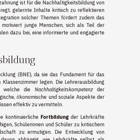
ahnung ist für die Nachhaltigkeitsbildung von
gt, gelernte Inhalte kritisch zu reflektieren
ntegration solcher Themen fördert zudem das
 motiviert junge Menschen, sich als Teil der
en dazu bei, eine informierte und engagierte
sbildung
icklung (BNE), da sie das Fundament für das
m Klassenzimmer legen. Die Lehrerausbildung
n, welche die
Nachhaltigkeitskompetenz
der
ogische, ökonomische und soziale Aspekte der
ssen effektiv zu vermitteln.
e kontinuierliche
Fortbildung
der Lehrkräfte
higen, Schülerinnen und Schüler zu kritischem
schaft zu ermutigen. Die Entwicklung von
davon abhängig, wie Lehrkräfte selbst als