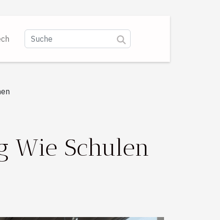
ech
nen
ng Wie Schulen