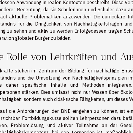
dessen Anwendung in realen Kontexten beschreibt. Diese Verz
nderer Bedeutung, da sie Schülerinnen und Schüler dazu anre
auf aktuelle Problematiken anzuwenden. Die curriculare I
tändnis für die Dringlichkeit von Nachhaltigkeitsfragen und
ng zu sehen und aktiv zu werden. Infolgedessen tragen Schul
ration globaler Bürger zu bilden.
e Rolle von Lehrkräften und Au
kräfte stehen im Zentrum der Bildung für nachhaltige Entw
tändnis und die Umsetzung von Nachhaltigkeitsprinzipien i
s daher spezifische Inhalte und Methoden integriere
personen stärken. Dies umfasst nicht nur Wissen über ökol
haltigkeit, sondern auch didaktische Fähigkeiten, um dieses Wi
uf die Anforderungen der BNE eingehen zu können, ist ein
rzichtbar. Fortbildungskurse sollten Lehrpersonen dazu befä
ken, Problemlösung und aktiver Teilnahme an der Gesell
haltigkeitskompetenz bei den Lernenden ist maßgeblich 