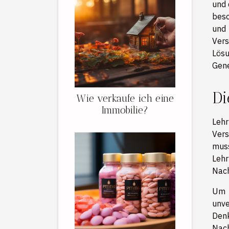
und 
beso
und 
Vers
Lösu
Gene
Di
Wie verkaufe ich eine
Immobilie?
Lehr
Vers
mus
Lehr
Nach
Um a
unve
Den
Nach