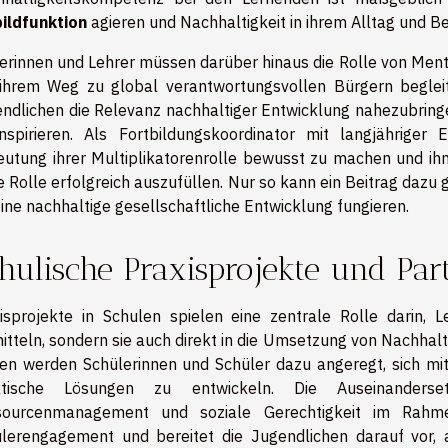
ildfunktion
agieren und Nachhaltigkeit in ihrem Alltag und Be
erinnen und Lehrer müssen darüber hinaus die Rolle von Ment
ihrem Weg zu global verantwortungsvollen Bürgern beglei
ndlichen die Relevanz nachhaltiger Entwicklung nahezubrin
nspirieren. Als Fortbildungskoordinator mit langjähriger 
utung ihrer Multiplikatorenrolle bewusst zu machen und i
e Rolle erfolgreich auszufüllen. Nur so kann ein Beitrag dazu 
eine nachhaltige gesellschaftliche Entwicklung fungieren.
hulische Praxisprojekte und Par
isprojekte in Schulen spielen eine zentrale Rolle darin, 
itteln, sondern sie auch direkt in die Umsetzung von Nachhalt
en werden Schülerinnen und Schüler dazu angeregt, sich m
ktische Lösungen zu entwickeln. Die Auseinander
sourcenmanagement und soziale Gerechtigkeit im Rahme
lerengagement und bereitet die Jugendlichen darauf vor, 