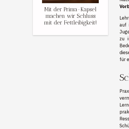
Vorb
Mit der Prima-Kapsel
machen wir Schluss
Lehr
mit der Fettleibigkeit!
auf 
Juge
zu i
Bede
dies
für 
Sc
Prax
verm
Lern
pra
Res
Schü