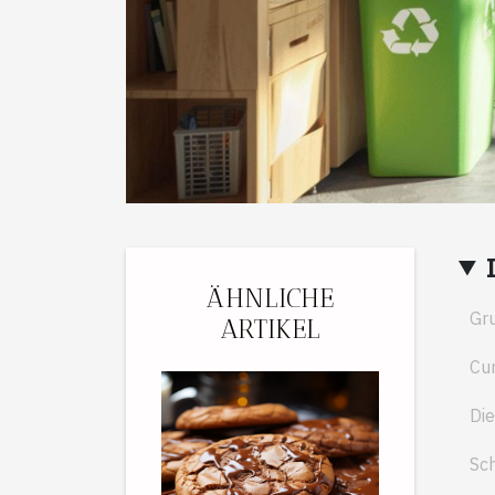
ÄHNLICHE
Gru
ARTIKEL
Cur
Die
Sch