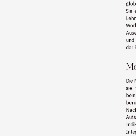
glob
Sie 
Lehr
Wor
Ause
und 
der 
Me
Die 
sie
bein
ber
Nach
Auf
Indi
Inte