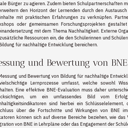
ale Bürger zu agieren. Zudem bieten Schulpartnerschaften mit
erweitern den Horizont der Lernenden durch den Austausch 
inhalte mit praktischen Erfahrungen zu verknüpfen. Partn
kshops oder gemeinsamen Forschungsprojekten gestaltet 
inandersetzung mit dem Thema Nachhaltigkeit. Externe Orga
zusätzliche Ressourcen ein, die den Schülerinnen und Schüler
Bildung für nachhaltige Entwicklung bereichern.
ssung und Bewertung von BNE
Messung und Bewertung von Bildung für nachhaltige Entwicklu
 vielschichtige Lernprozesse umfasst, welche sowohl Wi
halten. Eine effektive BNE-Evaluation muss daher untersc
ücksichtigen, um ein umfassendes Bild vom Erfolg d
haltigkeitsindikatoren sind hierbei ein Schlüsselelement
schluss über die Fortschritte und Wirkungen von BNE im
katoren können sich auf diverse Bereiche beziehen, wie das V
gration von BNE in Lehrpläne oder das Engagement der Schüle