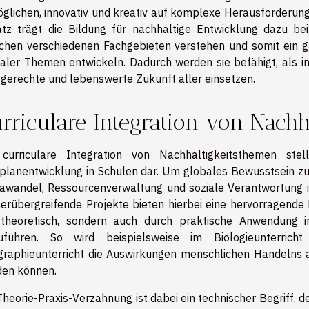
glichen, innovativ und kreativ auf komplexe Herausforderunge
tz trägt die Bildung für nachhaltige Entwicklung dazu be
chen verschiedenen Fachgebieten verstehen und somit ein ga
aler Themen entwickeln. Dadurch werden sie befähigt, als in
 gerechte und lebenswerte Zukunft aller einsetzen.
rriculare Integration von Nachh
 curriculare Integration von Nachhaltigkeitsthemen ste
planentwicklung in Schulen dar. Um globales Bewusstsein zu 
awandel, Ressourcenverwaltung und soziale Verantwortung in
erübergreifende Projekte bieten hierbei eine hervorragende 
theoretisch, sondern auch durch praktische Anwendung i
zuführen. So wird beispielsweise im Biologieunterricht
raphieunterricht die Auswirkungen menschlichen Handelns a
en können.
Theorie-Praxis-Verzahnung ist dabei ein technischer Begriff,